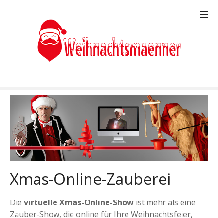
Z
u
m
I
n
h
a
l
t
s
p
r
i
n
g
Xmas-Online-Zauberei
e
n
Die
virtuelle Xmas-Online-Show
ist mehr als eine
Zauber-Show, die online für Ihre Weihnachtsfeier,