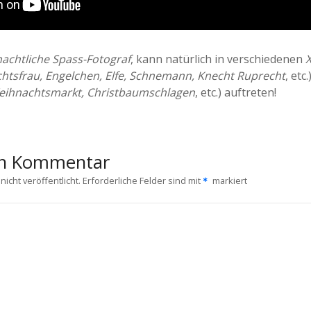
achtliche Spass-Fotograf
, kann natürlich in verschiedenen
htsfrau, Engelchen, Elfe, Schnemann, Knecht Ruprecht
, etc
eihnachtsmarkt, Christbaumschlagen
, etc.) auftreten!
en Kommentar
icht veröffentlicht.
Erforderliche Felder sind mit
markiert