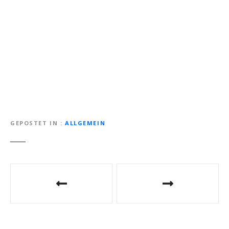
GEPOSTET IN
ALLGEMEIN
B
e
i