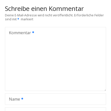
t
Schreibe einen Kommentar
r
Deine E-Mail-Adresse wird nicht veröffentlicht.
Erforderliche Felder
sind mit
markiert
a
g
Kommentar
s
n
a
v
i
g
Name
a