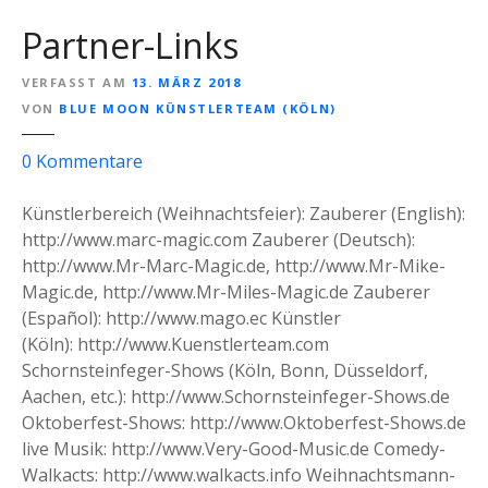
a
r
Partner-Links
c
W
t
e
VERFASST AM
13. MÄRZ 2018
f
i
VON
BLUE MOON KÜNSTLERTEAM (KÖLN)
ü
h
r
n
z
0
Kommentare
e
a
u
i
c
P
Künstlerbereich (Weihnachtsfeier): Zauberer (English):
n
h
a
http://www.marc-magic.com Zauberer (Deutsch):
e
t
r
http://www.Mr-Marc-Magic.de, http://www.Mr-Mike-
W
s
t
Magic.de, http://www.Mr-Miles-Magic.de Zauberer
e
m
n
(Español): http://www.mago.ec Künstler
i
u
e
(Köln): http://www.Kuenstlerteam.com
h
s
r
Schornsteinfeger-Shows (Köln, Bonn, Düsseldorf,
n
i
-
Aachen, etc.): http://www.Schornsteinfeger-Shows.de
a
k
L
Oktoberfest-Shows: http://www.Oktoberfest-Shows.de
c
a
i
live Musik: http://www.Very-Good-Music.de Comedy-
h
u
n
Walkacts: http://www.walkacts.info Weihnachtsmann-
t