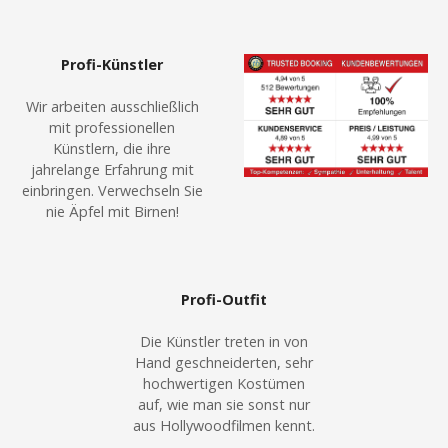
a
g
e
Profi-Künstler
n
,
Wir arbeiten ausschließlich
W
mit professionellen
Künstlern, die ihre
e
jahrelange Erfahrung mit
i
einbringen. Verwechseln Sie
h
nie Äpfel mit Birnen!
n
a
c
h
Profi-Outfit
t
Die Künstler treten in von
s
Hand geschneiderten, sehr
e
hochwertigen Kostümen
v
auf, wie man sie sonst nur
e
aus Hollywoodfilmen kennt.
n