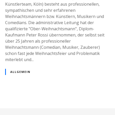
e
Künstlerteam, Köln) besteht aus professionellen,
r
r
sympathischen und sehr erfahrenen
k
Weihnachtsmännern bzw. Künstlern, Musikern und
t
Comedians. Die administrative Leitung hat der
,
qualifizierte "Ober-Weihnachtsmann", Diplom-
C
Kaufmann Peter Rossi übernommen, der selbst seit
h
über 25 Jahren als professioneller
r
Weihnachtsmann (Comedian, Musiker, Zauberer)
i
schon fast jede Weihnachtsfeier und Problematik
s
miterlebt und...
t
b
ALLGEMEIN
a
u
m
s
c
h
l