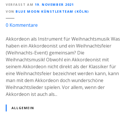
h
VERFASST AM
19. NOVEMBER 2021
-
e
VON
BLUE MOON KÜNSTLERTEAM (KÖLN)
M
r
u
u
z
0
Kommentare
s
n
u
i
g
A
Akkordeon als Instrument für Weihnachtsmusik Was
c
k
haben ein Akkordeonist und ein Weihnachtsfeier
)
k
(Weihnachts-Event) gemeinsam? Die
l
o
Weihnachtsmusik! Obwohl ein Akkordeonist mit
i
r
seinem Akkordeon nicht direkt als der Klassiker für
v
d
eine Weihnachtsfeier bezeichnet werden kann, kann
e
e
man mit dem Akkordeon doch wunderschöne
a
o
Weihnachtslieder spielen. Vor allem, wenn der
l
n
Akkordeon ist auch als...
s
i
W
s
ALLGEMEIN
a
t
l
f
k
ü