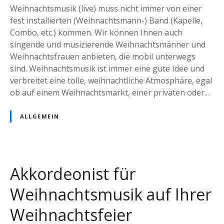
W
Weihnachtsmusik (live) muss nicht immer von einer
a
e
fest installierten (Weihnachtsmann-) Band (Kapelle,
c
i
Combo, etc.) kommen. Wir können Ihnen auch
h
h
singende und musizierende Weihnachtsmänner und
t
n
Weihnachtsfrauen anbieten, die mobil unterwegs
s
a
sind. Weihnachtsmusik ist immer eine gute Idee und
f
c
verbreitet eine tolle, weihnachtliche Atmosphäre, egal
e
h
ob auf einem Weihnachtsmarkt, einer privaten oder...
i
s
e
m
ALLGEMEIN
r
u
o
s
d
i
e
k
r
Akkordeonist für
(
B
X
Weihnachtsmusik auf Ihrer
e
m
s
Weihnachtsfeier
a
c
s