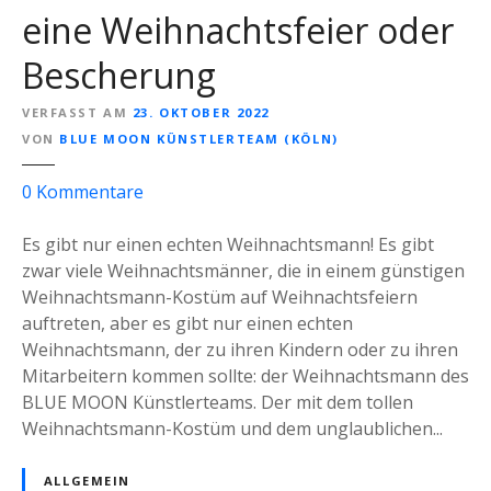
eine Weihnachtsfeier oder
Bescherung
VERFASST AM
23. OKTOBER 2022
VON
BLUE MOON KÜNSTLERTEAM (KÖLN)
z
0
Kommentare
u
D
Es gibt nur einen echten Weihnachtsmann! Es gibt
e
zwar viele Weihnachtsmänner, die in einem günstigen
r
Weihnachtsmann-Kostüm auf Weihnachtsfeiern
W
auftreten, aber es gibt nur einen echten
e
Weihnachtsmann, der zu ihren Kindern oder zu ihren
i
Mitarbeitern kommen sollte: der Weihnachtsmann des
h
BLUE MOON Künstlerteams. Der mit dem tollen
n
Weihnachtsmann-Kostüm und dem unglaublichen...
a
c
ALLGEMEIN