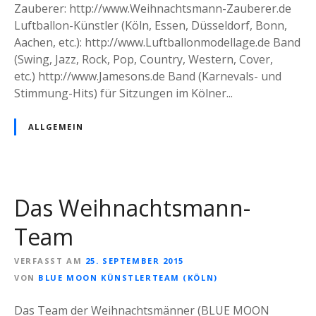
f
k
Zauberer: http://www.Weihnachtsmann-Zauberer.de
s
I
s
Luftballon-Künstler (Köln, Essen, Düsseldorf, Bonn,
f
h
Aachen, etc.): http://www.Luftballonmodellage.de Band
e
r
(Swing, Jazz, Rock, Pop, Country, Western, Cover,
i
e
etc.) http://www.Jamesons.de Band (Karnevals- und
e
r
Stimmung-Hits) für Sitzungen im Kölner...
r
W
,
e
ALLGEMEIN
W
i
e
h
i
n
h
a
n
Das Weihnachtsmann-
c
a
h
Team
c
t
h
s
VERFASST AM
25. SEPTEMBER 2015
t
f
VON
BLUE MOON KÜNSTLERTEAM (KÖLN)
s
e
m
i
Das Team der Weihnachtsmänner (BLUE MOON
a