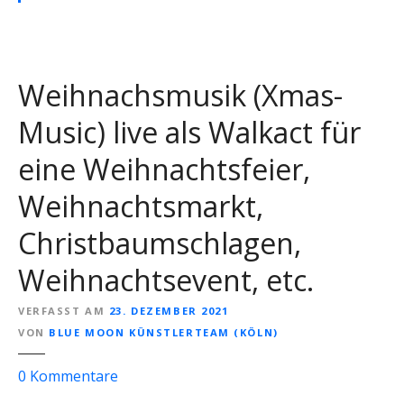
h
t
s
m
Weihnachsmusik (Xmas-
a
n
Music) live als Walkact für
n
eine Weihnachtsfeier,
f
ü
Weihnachtsmarkt,
r
e
Christbaumschlagen,
i
Weihnachtsevent, etc.
n
e
VERFASST AM
23. DEZEMBER 2021
W
VON
BLUE MOON KÜNSTLERTEAM (KÖLN)
e
i
z
0
Kommentare
h
u
n