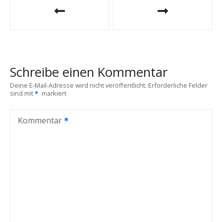
e
i
t
Schreibe einen Kommentar
r
Deine E-Mail-Adresse wird nicht veröffentlicht.
Erforderliche Felder
sind mit
markiert
a
g
Kommentar
s
n
a
v